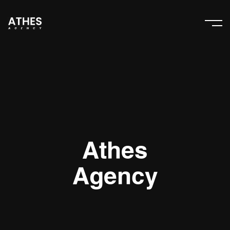
Athes
Agency