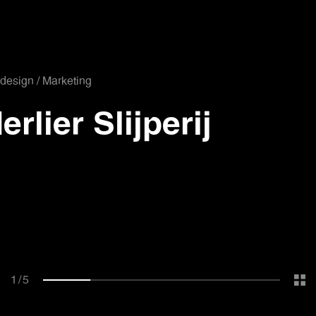
esign / Marketing
erlier Slijperij
1
/
5