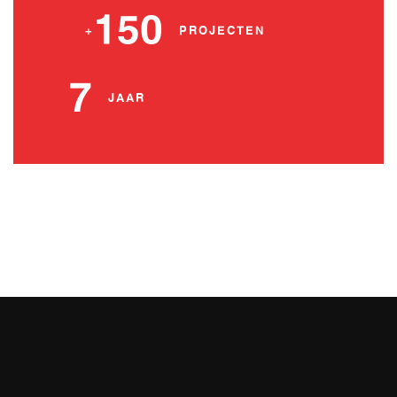
150
+
PROJECTEN
7
JAAR