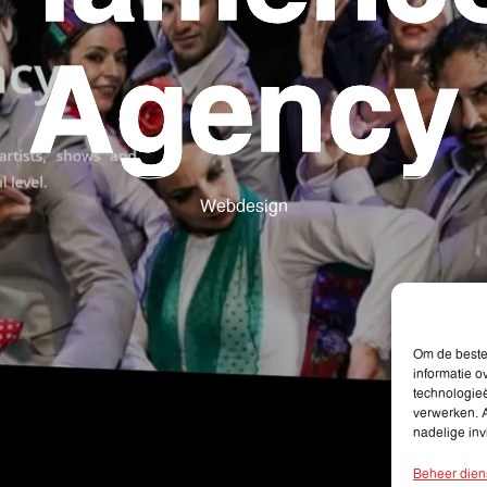
Agency
Webdesign
Om de beste 
informatie o
technologie
verwerken. A
nadelige in
Beheer dien