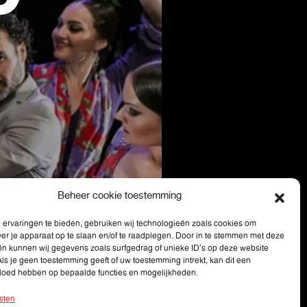
Beheer cookie toestemming
ervaringen te bieden, gebruiken wij technologieën zoals cookies om
ver je apparaat op te slaan en/of te raadplegen. Door in te stemmen met deze
ën kunnen wij gegevens zoals surfgedrag of unieke ID's op deze website
ls je geen toestemming geeft of uw toestemming intrekt, kan dit een
vloed hebben op bepaalde functies en mogelijkheden.
sten