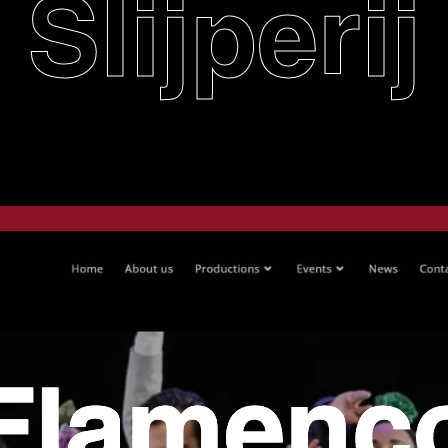
Slijperij
Flamenc