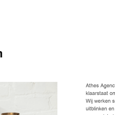
h
Athes Agency
klaarstaat om
Wij werken 
uitblinken e