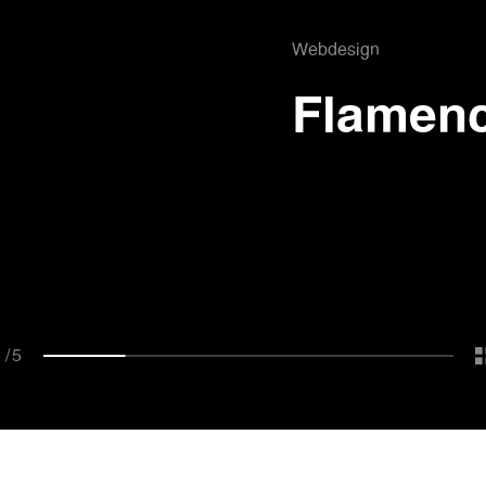
Webdesign
j
Flamen
1
/
5