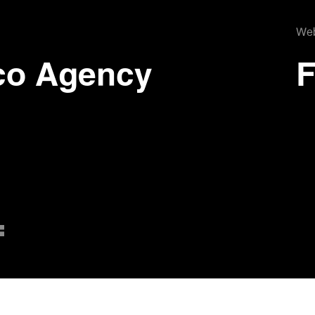
Web
co Agency
F