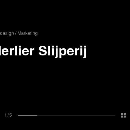
esign / Marketing
erlier Slijperij
1
/
5