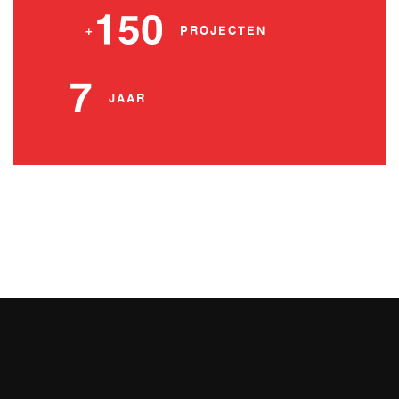
150
+
PROJECTEN
7
JAAR