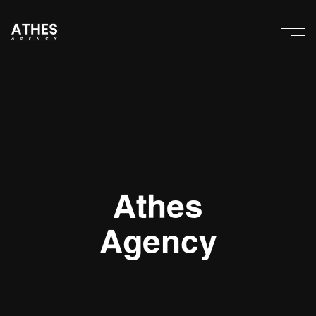
Athes
Agency