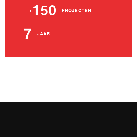
150
+
PROJECTEN
7
JAAR