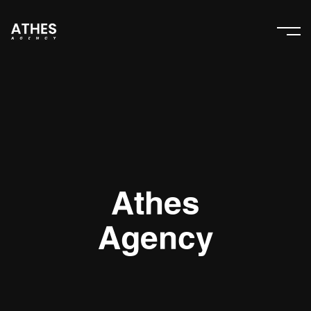
Athes
Agency