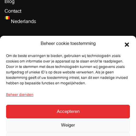
Blog
Contact
Nederlands
Algemeen
Beheer cookie toestemming
Algemene Voorwaarden dienstverlening
Om de beste ervaringen te bieden, gebruiken wij technologieën zoals
cookies om informatie over je apparaat op te slaan en/of te raadplegen.
Privacy Policy
Door in te stemmen met deze technologieën kunnen wij gegevens zoals
surfgedrag of unieke ID's op deze website verwerken. Als je geen
toestemming geeft of uw toestemming intrekt, kan dit een nadelige invloed
Adres
hebben op bepaalde functies en mogelijkheden.
Boterlaarbaan 418,
Beheer diensten
2100 Deurne
Accepteren
Contactgegevens
Weiger
info@athes-agency.com