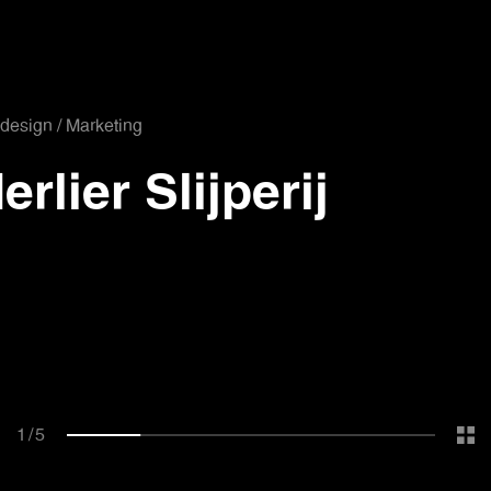
esign / Marketing
erlier Slijperij
1
/
5