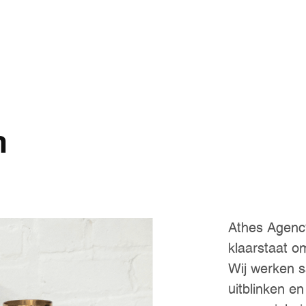
h
Athes Agency
klaarstaat om
Wij werken 
uitblinken e