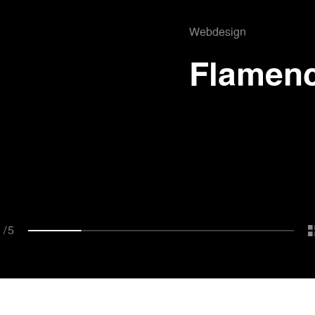
Webdesign
j
Flamen
1
/
5