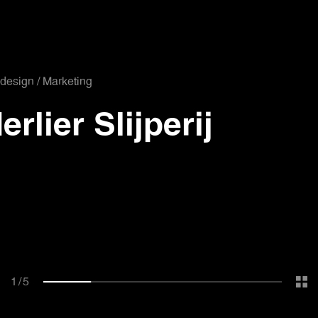
esign / Marketing
erlier Slijperij
1
/
5