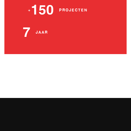
150
+
PROJECTEN
7
JAAR