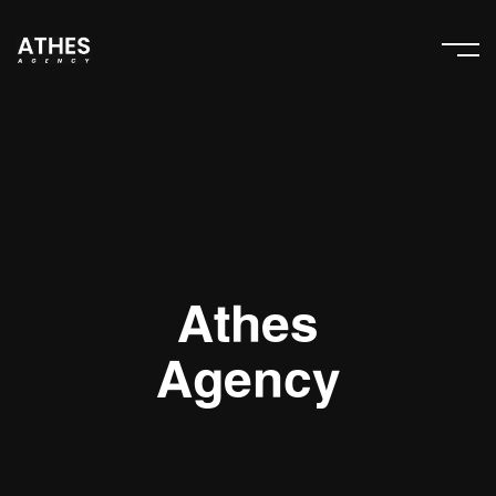
Athes
Agency