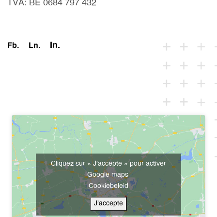
TVA: BE 0684 797 432
In.
Fb.
Ln.
Cliquez sur « J’accepte » pour activer
Google maps
Cookiebeleid
J’accepte