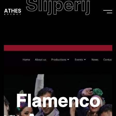
Slijperij
2
Flamenco